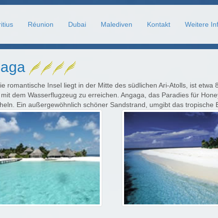
itius
Réunion
Dubai
Malediven
Kontakt
Weitere In
gaga
e romantische Insel liegt in der Mitte des südlichen Ari-Atolls, ist etw
 mit dem Wasserflugzeug zu erreichen. Angaga, das Paradies für Hon
heln. Ein außergewöhnlich schöner Sandstrand, umgibt das tropische 