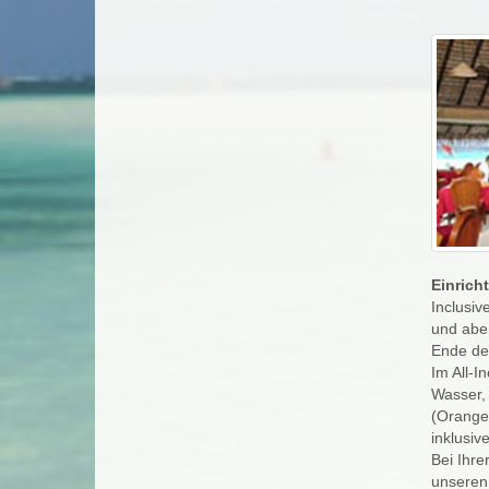
Einrich
Inclusi
und aben
Ende de
Im All-I
Wasser, 
(Orange,
inklusive
Bei Ihre
unseren 