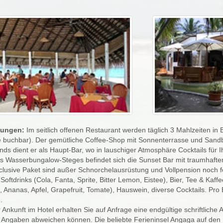
tungen:
Im seitlich offenen Restaurant werden täglich 3 Mahlzeiten in B
ve buchbar). Der gemütliche Coffee-Shop mit Sonnenterrasse und Sand
ds dient er als Haupt-Bar, wo in lauschiger Atmosphäre Cocktails fü
s Wasserbungalow-Steges befindet sich die Sunset Bar mit traumhafte
nclusive Paket sind außer Schnorchelausrüstung und Vollpension noch f
Softdrinks (Cola, Fanta, Sprite, Bitter Lemon, Eistee), Bier, Tee & Kaf
 Ananas, Apfel, Grapefruit, Tomate), Hauswein, diverse Cocktails. Pro
.
r Ankunft im Hotel erhalten Sie auf Anfrage eine endgültige schriftliche
Angaben abweichen können. Die beliebte Ferieninsel Angaga auf den M