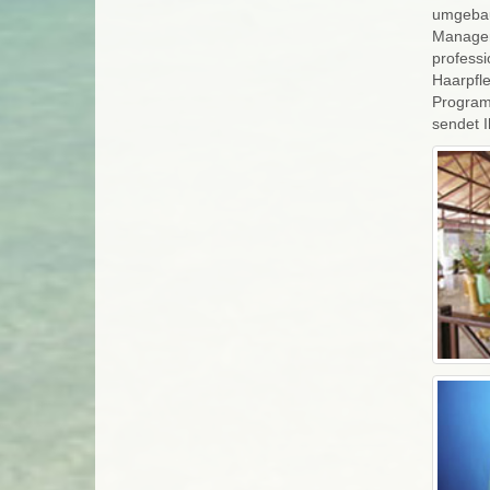
umgebaut
Managem
professi
Haarpfle
Programm
sendet I