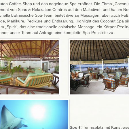
en Coffee-Shop und das nagelneue Spa eröffnet. Die Firma „Coconut Sp
ent von Spas & Relaxation Centres auf den Malediven und hat im No
onelle balinesische Spa-Team bietet diverse Massagen, aber auch Fuß
ge, Maniküre, Pediküre und Enthaarung. Highlight des Coconut Spa sin
 „Spirit“, das eine traditionelle asiatische Massage, ein Körper-Peel
hnen unser Team auf Anfrage eine komplette Spa-Preisliste zu.
Sport:
Tennisplatz mit Kunstrase