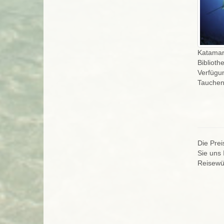
Katamara
Biblioth
Verfügu
Tauchen
Die Prei
Sie uns 
Reisewün