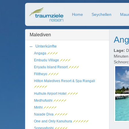
Home
Seychellen
Maur
Malediven
An
Unterkünfte
Lage:
Di
Angaga
Minuten
Embudu Village
Schnorc
Eriyadu Island Resort
Filitheyo
Hilton Maledives Resort & Spa Rangali
Hulhule Airport Hotel
Medhufushi
Mirihi
Naiade Diva
One and Only Kanuhura
Sonevafushi