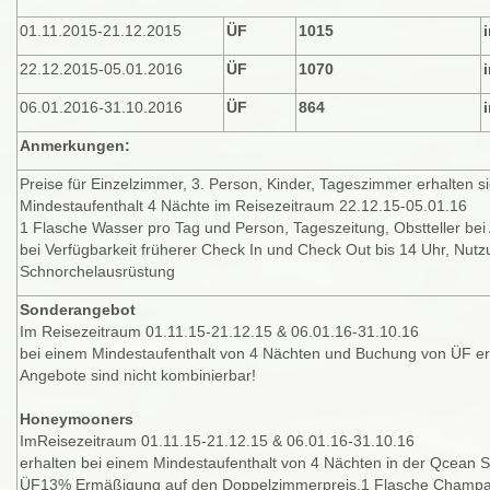
01.11.2015-21.12.2015
ÜF
1015
i
22.12.2015-05.01.2016
ÜF
1070
i
06.01.2016-31.10.2016
ÜF
864
i
Anmerkungen
:
Preise für Einzelzimmer, 3. Person, Kinder, Tageszimmer erhalten si
Mindestaufenthalt 4 Nächte im Reisezeitraum 22.12.15-05.01.16
1 Flasche Wasser pro Tag und Person, Tageszeitung, Obstteller bei 
bei Verfügbarkeit früherer Check In und Check Out bis 14 Uhr, Nut
Schnorchelausrüstung
Sonderangebot
Im Reisezeitraum 01.11.15-21.12.15 & 06.01.16-31.10.16
bei einem Mindestaufenthalt von 4 Nächten und Buchung von ÜF er
Angebote sind nicht kombinierbar!
Honeymooners
ImReisezeitraum 01.11.15-21.12.15 & 06.01.16-31.10.16
erhalten bei einem Mindestaufenthalt von 4 Nächten in der Qcean 
ÜF13% Ermäßigung auf den Doppelzimmerpreis,1 Flasche Champagn