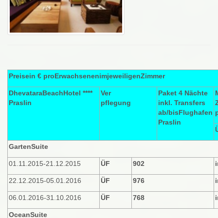
Preise
in
€
pro
Erwachsenen
im
jeweiligen
Zimmer
Dhevatara
Beach
Hotel
****
Ver
Paket
4
Nächte
Praslin
pfle
gung
inkl
.
Transfers
ab/
bis
Flughafen
Praslin
Garten
Suite
01.11.2015-21.12.2015
ÜF
902
i
22.12.2015-05.01.2016
ÜF
976
i
06.01.2016-31.10.2016
ÜF
768
i
Ocean
Suite