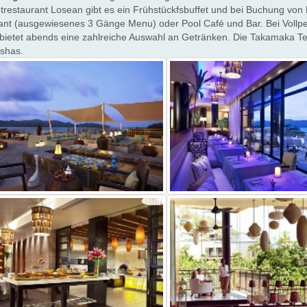
trestaurant Losean gibt es ein Frühstückfsbuffet und bei Buchung vo
ant (ausgewiesenes 3 Gänge Menu) oder Pool Café und Bar. Bei Vollp
ietet abends eine zahlreiche Auswahl an Getränken. Die Takamaka Terr
ishas.