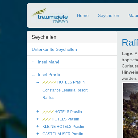
Home
Seychellen
Maur
Seychellen
Raff
Unterkünfte Seychellen
Lage:
An
tropisch
Insel Mahé
Curieuse
Hinweis
Insel Praslin
werden.
HOTELS Praslin
Constance Lemuria Resort
Raffles
HOTELS Praslin
HOTELS Praslin
KLEINE HOTELS Praslin
GÄSTEHÄUSER Praslin