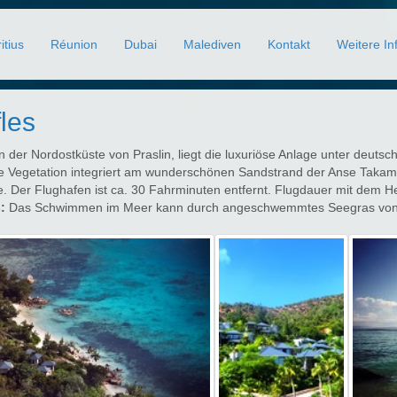
itius
Réunion
Dubai
Malediven
Kontakt
Weitere In
les
 der Nordostküste von Praslin, liegt die luxuriöse Anlage unter deut
e Vegetation integriert am wunderschönen Sandstrand der Anse Takama
. Der Flughafen ist ca. 30 Fahrminuten entfernt. Flugdauer mit dem H
:
Das Schwimmen im Meer kann durch angeschwemmtes Seegras von D