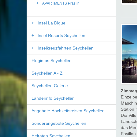
APARTMENTS Praslin
Insel La Digue
Insel Resorts Seychellen
Inselkreuzfahrten Seychellen
Fluginfos Seychellen
Seychellen A - Z
Seychellen Galerie
Zimmer(
Einzelb
Länderinfo Seychellen
Maschine
Station 
Angebote Hochzeitsreisen Seychellen
Die Vill
Landsch
Sonderangebote Seychellen
das Meer
Pavillo
Heiraten Seychellen