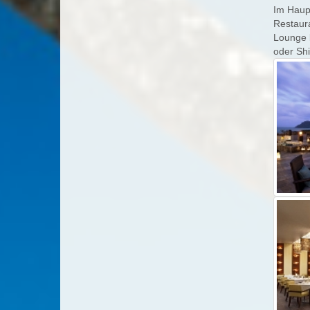
Im Haup
Restaur
Lounge b
oder Sh