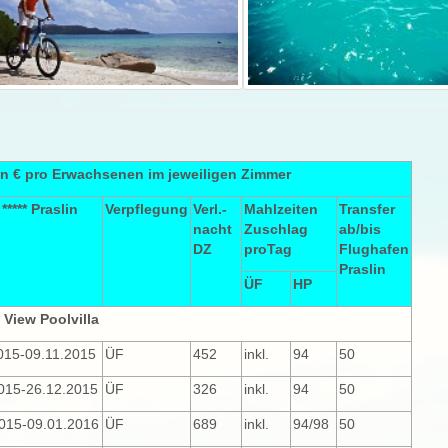
in € pro Erwachsenen im jeweiligen Zimmer
***** Praslin
Verpflegung
Verl.-
Mahlzeiten
Transfer
nacht
Zuschlag
ab/bis
DZ
proTag
Flughafen
Praslin
ÜF
HP
View Poolvilla
015-09.11.2015
ÜF
452
inkl.
94
50
015-26.12.2015
ÜF
326
inkl.
94
50
015-09.01.2016
ÜF
689
inkl.
94/98
50